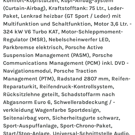
Komfort-Kopfstützen, Kopf-Airbag-System
(Curtain-Airbag), Kraftstofftank: 75 Ltr., Leder-
Paket, Lenkrad heizbar (GT Sport / Leder) mit
Multifunktion und Schaltfunktion, Motor 3,6 Ltr. -
324 kW V6 Turbo KAT, Motor-Schleppmoment-
Regulator (MSR), Nebelscheinwerfer LED,
Parkbremse elektrisch, Porsche Active
Suspension Management (PASM), Porsche
Communications Management (PCM) inkl. DVD -
Navigationsmodul, Porsche Traction
Management (PTM), Radstand 2807 mm, Reifen-
Reparaturkit, Reifendruck-Kontrollsystem,
Rücksitzlehne geteilt, Schadstoffarm nach
Abgasnorm Euro 6, Schwellerabdeckung / -
verkleidung Wagenfarbe Sportdesign,
Seitenairbag vorn, Sicherheitsgurte schwarz,
Sport-Auspuffanlage, Sport-Chrono-Paket,
Start/Stop-Anlage, Universal-Schnittstelle Audio,