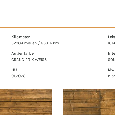
Kilometer
Lei
52384 meilen / 83814 km
184
Außenfarbe
Int
GRAND PRIX WEISS
SON
HU
MwS
01.2028
nic