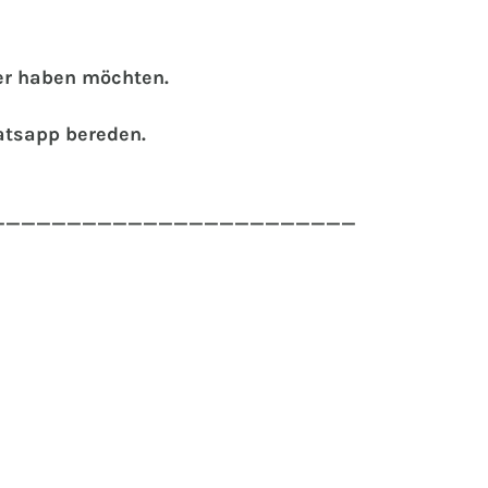
der haben möchten.
atsapp bereden.
________________________