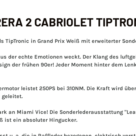
ERA 2 CABRIOLET TIPTRO
ls TipTronic in Grand Prix Weiß mit erweiterter Sond
atus der echte Emotionen weckt. Der Klang des luftg
ign der frühen 90er! Jeder Moment hinter dem Lenk
ermotor leistet 250PS bei 310NM. Die Kraft wird übe
geleitet.
ark an Miami Vice! Die Sonderlederausstattung "Leath
 ist ein absoluter Hingucker.
t u. a. die in Raffleder bezogenen, elektrisch verst