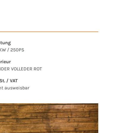
stung
KW / 250PS
erieur
DER VOLLEDER ROT
t. / VAT
ht ausweisbar