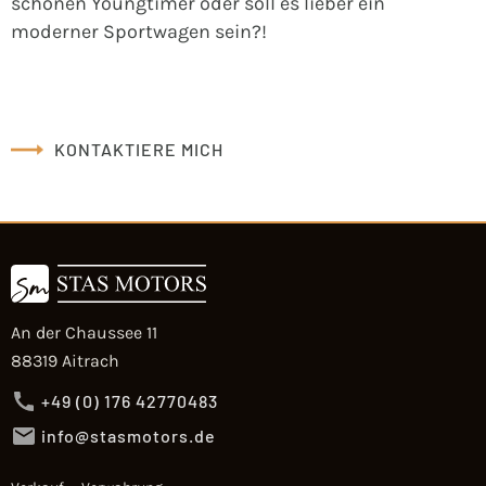
schönen Youngtimer oder soll es lieber ein
moderner Sportwagen sein?!
KONTAKTIERE MICH
An der Chaussee 11
88319 Aitrach
+49 (0) 176 42770483
info@stasmotors.de