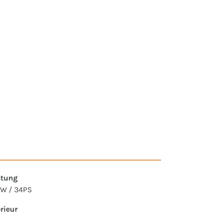
stung
W / 34PS
erieur