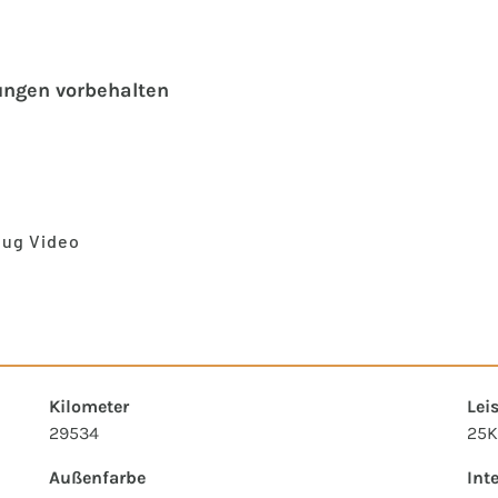
ungen vorbehalten
eug Video
Kilometer
Lei
29534
25K
Außenfarbe
Int