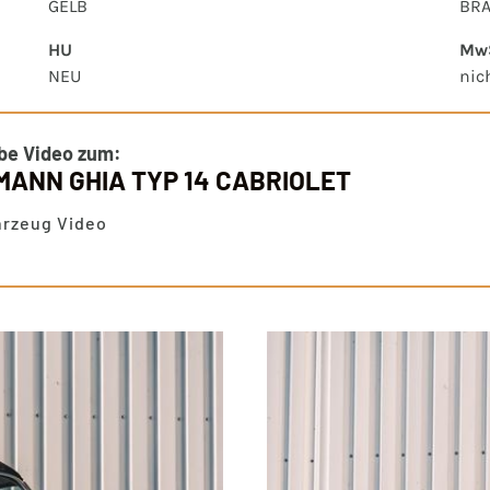
GELB
BRA
HU
MwS
NEU
nic
be Video zum:
ANN GHIA TYP 14 CABRIOLET
hrzeug Video