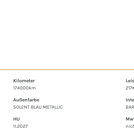
Kilometer
Lei
174000km
217
Außenfarbe
Int
SOLENT BLAU METALLIC
BAR
HU
MwS
11.2027
nic