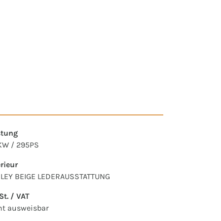
stung
KW / 295PS
erieur
LEY BEIGE LEDERAUSSTATTUNG
t. / VAT
ht ausweisbar