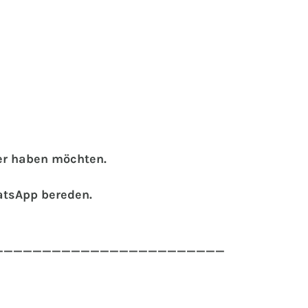
der haben möchten.
atsApp bereden.
________________________