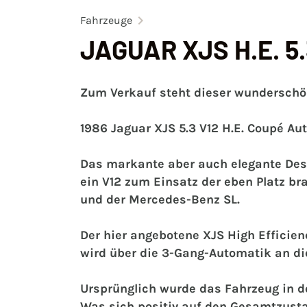
Fahrzeuge
JAGUAR XJS H.E. 5
Zum Verkauf steht dieser wundersch
1986 Jaguar XJS 5.3 V12 H.E. Coupé Au
Das markante aber auch elegante Desi
ein V12 zum Einsatz der eben Platz bra
und der Mercedes-Benz SL.
Der hier angebotene XJS High Efficien
wird über die 3-Gang-Automatik an die
Ursprünglich wurde das Fahrzeug in der
Was sich positiv auf den Gesamtzusta