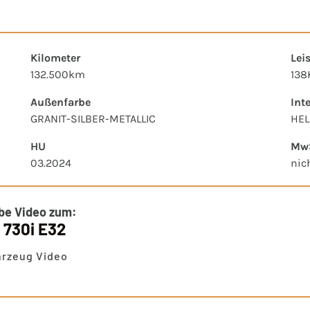
Kilometer
Lei
132.500km
138
Außenfarbe
Int
GRANIT-SILBER-METALLIC
HEL
HU
MwS
03.2024
nic
be Video zum:
730i E32
hrzeug Video