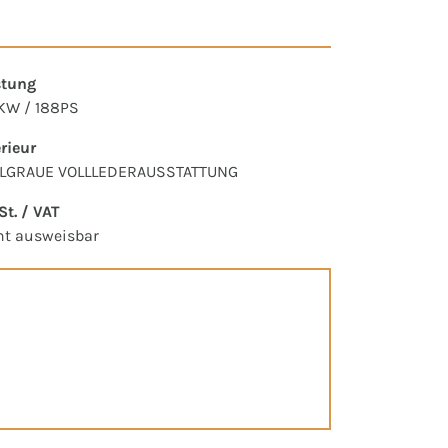
stung
KW / 188PS
erieur
LGRAUE VOLLLEDERAUSSTATTUNG
t. / VAT
ht ausweisbar