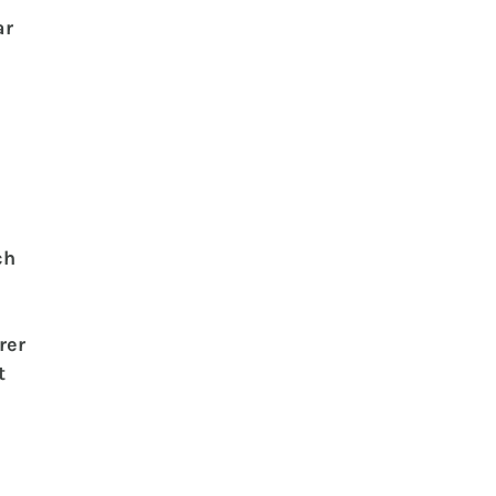
ar
ch
rer
t