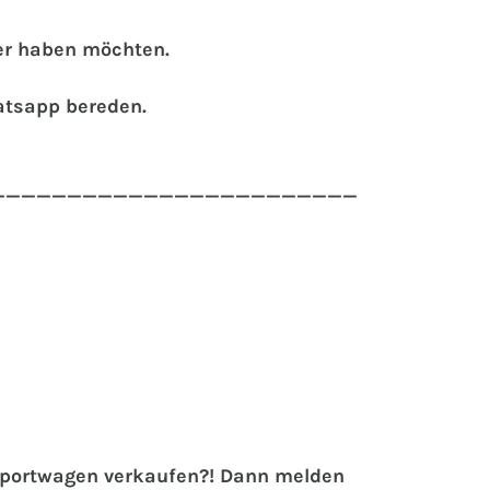
der haben möchten.
atsapp bereden.
________________________
 Sportwagen verkaufen?! Dann melden