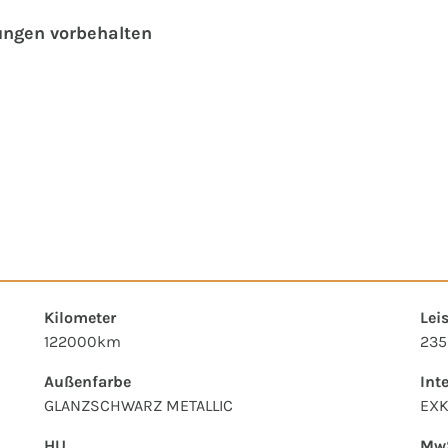
ungen vorbehalten
Kilometer
Lei
122000km
235
Außenfarbe
Int
GLANZSCHWARZ METALLIC
EXK
HU
MwS