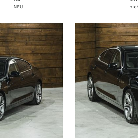
NEU
nic