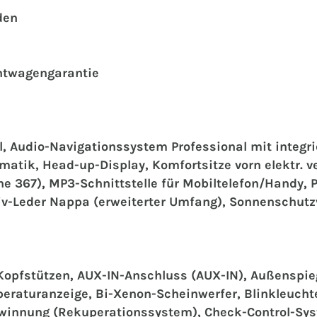
den
chtwagengarantie‍
, Audio-Navigationssystem Professional mit integri
atik, Head-up-Display, Komfortsitze vorn elektr. v
che 367), MP3-Schnittstelle für Mobiltelefon/Handy, 
usiv-Leder Nappa (erweiterter Umfang), Sonnenschu
Kopfstützen, AUX-IN-Anschluss (AUX-IN), Außenspiege
raturanzeige, Bi-Xenon-Scheinwerfer, Blinkleucht
innung (Rekuperationssystem), Check-Control-Sys