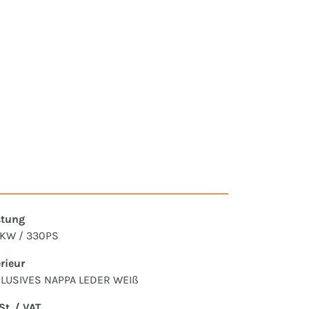
stung
KW / 330PS
erieur
LUSIVES NAPPA LEDER WEIß
t. / VAT