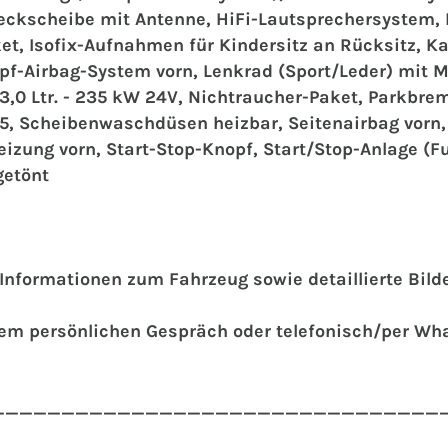
eckscheibe mit Antenne, HiFi-Lautsprechersystem, I
t, Isofix-Aufnahmen für Kindersitz an Rücksitz, Ka
pf-Airbag-System vorn, Lenkrad (Sport/Leder) mit M
r 3,0 Ltr. - 235 kW 24V, Nichtraucher-Paket, Parkbr
 Scheibenwaschdüsen heizbar, Seitenairbag vorn, Si
heizung vorn, Start-Stop-Knopf, Start/Stop-Anlage (
getönt
e Informationen zum Fahrzeug sowie detaillierte Bil
inem persönlichen Gespräch oder telefonisch/per Wh
________________________________