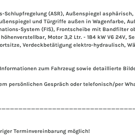
s-Schlupfregelung (ASR), Außenspiegel asphärisch, l
Außenspiegel und Türgriffe außen in Wagenfarbe, Au
mations-System (FIS), Frontscheibe mit Bandfilter ob
öhenverstellbar, Motor 3,2 Ltr. - 184 kW V6 24V, Sei
portsitze, Verdeckbetätigung elektro-hydraulisch, 
e Informationen zum Fahrzeug sowie detaillierte Bil
inem persönlichen Gespräch oder telefonisch/per Wh
________________________________
riger Terminvereinbarung möglich!