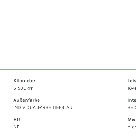
Kilometer
Lei
61500km
184
Außenfarbe
Int
INDIVIDUALFARBE TIEFBLAU
BEI
HU
MwS
NEU
nic