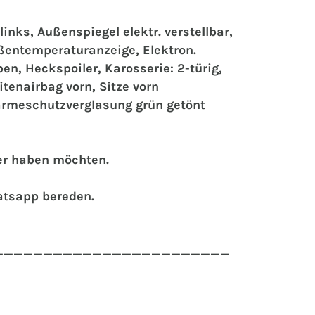
inks, Außenspiegel elektr. verstellbar,
ßentemperaturanzeige, Elektron.
en, Heckspoiler, Karosserie: 2-türig,
tenairbag vorn, Sitze vorn
Wärmeschutzverglasung grün getönt
der haben möchten.
atsapp bereden.
________________________