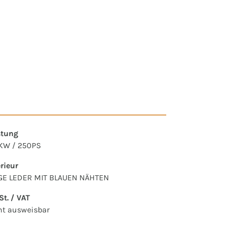
stung
KW / 250PS
erieur
GE LEDER MIT BLAUEN NÄHTEN
t. / VAT
ht ausweisbar